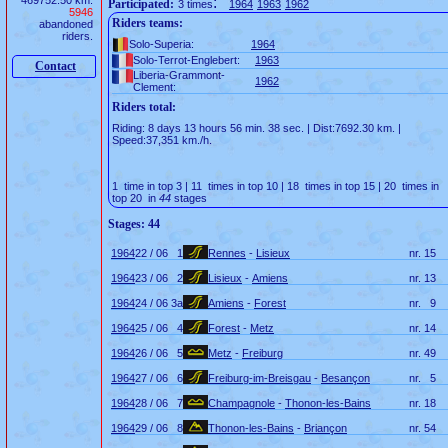
469752.50 km.
:
Participated:
3 times
1964
1963
1962
5946
Riders teams:
abandoned
riders.
Solo-Superia:
1964
Solo-Terrot-Englebert:
1963
Contact
Liberia-Grammont-
1962
Clement:
Riders total:
Riding: 8 days 13 hours 56 min. 38 sec. | Dist:7692.30 km. |
Speed:37,351 km./h.
1 time in top 3 | 11 times in top 10 | 18 times in top 15 | 20 times in
top 20 in
44
stages
Stages: 44
1964
22 / 06
1
Rennes
-
Lisieux
nr.
15
1964
23 / 06
2
Lisieux
-
Amiens
nr.
13
1964
24 / 06
3a
Amiens
-
Forest
nr.
9
1964
25 / 06
4
Forest
-
Metz
nr.
14
1964
26 / 06
5
Metz
-
Freiburg
nr.
49
1964
27 / 06
6
Freiburg-im-Breisgau
-
Besançon
nr.
5
1964
28 / 06
7
Champagnole
-
Thonon-les-Bains
nr.
18
1964
29 / 06
8
Thonon-les-Bains
-
Briançon
nr.
54