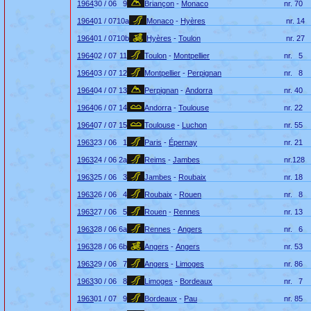
1964
30 / 06
9
Briançon
-
Monaco
nr.
70
1964
01 / 07
10a
Monaco
-
Hyères
nr.
14
1964
01 / 07
10b
Hyères
-
Toulon
nr.
27
1964
02 / 07
11
Toulon
-
Montpellier
nr.
5
1964
03 / 07
12
Montpellier
-
Perpignan
nr.
8
1964
04 / 07
13
Perpignan
-
Andorra
nr.
40
1964
06 / 07
14
Andorra
-
Toulouse
nr.
22
1964
07 / 07
15
Toulouse
-
Luchon
nr.
55
1963
23 / 06
1
Paris
-
Épernay
nr.
21
1963
24 / 06
2a
Reims
-
Jambes
nr.
128
1963
25 / 06
3
Jambes
-
Roubaix
nr.
18
1963
26 / 06
4
Roubaix
-
Rouen
nr.
8
1963
27 / 06
5
Rouen
-
Rennes
nr.
13
1963
28 / 06
6a
Rennes
-
Angers
nr.
6
1963
28 / 06
6b
Angers
-
Angers
nr.
53
1963
29 / 06
7
Angers
-
Limoges
nr.
86
1963
30 / 06
8
Limoges
-
Bordeaux
nr.
7
1963
01 / 07
9
Bordeaux
-
Pau
nr.
85