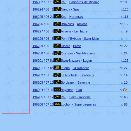
1963
02 / 07
10
Pau
-
Bagnères-de-Bigorre
nr.
103
1962
24 / 06
1
Nancy
-
Spa
nr.
123
1962
25 / 06
2a
Spa
-
Herentals
nr.
113
1962
26 / 06
3
Bruxelles
-
Amiens
nr.
15
1962
27 / 06
4
Amiens
-
Le Havre
nr.
9
1962
28 / 06
5
Pont-l´Evêque
-
Saint-Malo
nr.
4
1962
29 / 06
6
Dinard
-
Brest
nr.
22
1962
30 / 06
7
Quimper
-
Saint-Nazaire
nr.
24
1962
01 / 07
8a
Saint-Nazaire
-
Luçon
nr.
123
1962
01 / 07
8b
Luçon
-
La Rochelle
nr.
27
1962
02 / 07
9
La Rochelle
-
Bordeaux
nr.
14
1962
03 / 07
10
Bordeaux
-
Bayonne
nr.
10
1962
04 / 07
11
Bayonne
-
Pau
nr.
2
1962
05 / 07
12
Pau
-
Saint-Gaudens
nr.
65
1962
06 / 07
13
Luchon
-
Superbagnères
nr.
86