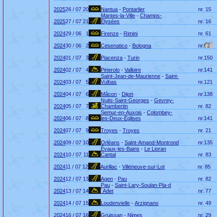
2025
26 / 07
20
Nantua
-
Pontarlier
nr.
15
Mantes-la-Ville
-
Champs-
2025
27 / 07
21
Élysées
nr.
16
2024
29 / 06
1
Firenze
-
Rimini
nr.
61
2024
30 / 06
2
Cesenatico
-
Bologna
nr.
2
2024
01 / 07
3
Piacenza
-
Turin
nr.
150
2024
02 / 07
4
Pinerolo
-
Valloire
nr.
141
Saint-Jean-de-Maurienne
-
Saint-
2024
03 / 07
5
Vulbas
nr.
121
2024
04 / 07
6
Mâcon
-
Dijon
nr.
138
Nuits-Saint-Georges
-
Gevrey-
2024
05 / 07
7
Chambertin
nr.
82
Semur-en-Auxois
-
Colombey-
2024
06 / 07
8
les-Deux-Églises
nr.
141
2024
07 / 07
9
Troyes
-
Troyes
nr.
21
2024
09 / 07
10
Orléans
-
Saint-Amand-Montrond
nr.
135
Évaux-les-Bains
-
Le Lioran
2024
10 / 07
11
Cantal
nr.
83
2024
11 / 07
12
Aurillac
-
Villeneuve-sur-Lot
nr.
85
2024
12 / 07
13
Agen
-
Pau
nr.
82
Pau
-
Saint-Lary-Soulan-Pla-d
2024
13 / 07
14
´Adet
nr.
77
2024
14 / 07
15
Loudenvielle
-
Arzignano
nr.
49
2024
16 / 07
16
Gruissan
-
Nimes
nr.
29