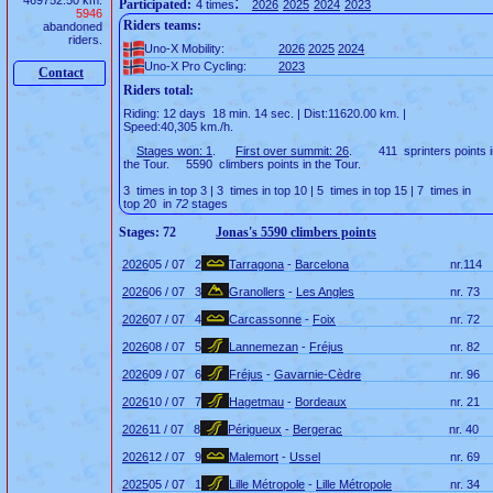
469752.50 km.
:
Participated:
4 times
2026
2025
2024
2023
5946
Riders teams:
abandoned
riders.
Uno-X Mobility:
2026
2025
2024
Uno-X Pro Cycling:
2023
Contact
Riders total:
Riding: 12 days 18 min. 14 sec. | Dist:11620.00 km. |
Speed:40,305 km./h.
Stages won: 1
.
First over summit: 26
. 411 sprinters points i
the Tour. 5590 climbers points in the Tour.
3 times in top 3 | 3 times in top 10 | 5 times in top 15 | 7 times in
top 20 in
72
stages
Stages: 72
Jonas's 5590 climbers points
2026
05 / 07
2
Tarragona
-
Barcelona
nr.
114
2026
06 / 07
3
Granollers
-
Les Angles
nr.
73
2026
07 / 07
4
Carcassonne
-
Foix
nr.
72
2026
08 / 07
5
Lannemezan
-
Fréjus
nr.
82
2026
09 / 07
6
Fréjus
-
Gavarnie-Cèdre
nr.
96
2026
10 / 07
7
Hagetmau
-
Bordeaux
nr.
21
2026
11 / 07
8
Périgueux
-
Bergerac
nr.
40
2026
12 / 07
9
Malemort
-
Ussel
nr.
69
2025
05 / 07
1
Lille Métropole
-
Lille Métropole
nr.
34