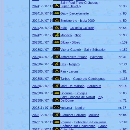
Saint-Paul-Trois-Châteaux
-
2024
17 / 07
17
Super Dévoluy
nr.
36
2024
18 / 07
18
Gap
-
Barcelonnette
nr.
80
2024
19 / 07
19
Enniscorthy
-
Isola 2000
nr.
50
2024
20 / 07
20
Nice
-
Col de la Couillole
nr.
54
2024
21 / 07
21
Monaco
-
Nice
nr.
93
2023
01 / 07
1
Bilbao
-
Bilbao
nr.
139
2023
02 / 07
2
Vitoria-Gasteiz
-
Saint-Sébastien
nr.
152
2023
03 / 07
3
Amorebieta-Etxano
-
Bayonne
nr.
31
2023
04 / 07
4
Dax
-
Nogaro
nr.
121
2023
05 / 07
5
Pau
-
Laruns
nr.
81
2023
06 / 07
6
Tarbes
-
Cauterets-Cambasque
nr.
136
2023
07 / 07
7
Mont-De-Marsan
-
Bordeaux
nr.
14
2023
08 / 07
8
Libourne
-
Limoges
nr.
86
Saint-Leonard-de-Noblat
-
Puy
2023
09 / 07
9
De Dôme
nr.
71
2023
11 / 07
10
Vulcania
-
Issoire
nr.
17
2023
12 / 07
11
Clermont-Ferrand
-
Moulins
nr.
84
2023
13 / 07
12
Roanne
-
Belleville-En-Beaujolais
nr.
118
Châtillon-sur-Chalaronne
-
Grand
2023
14 / 07
13
Colombier
nr.
97