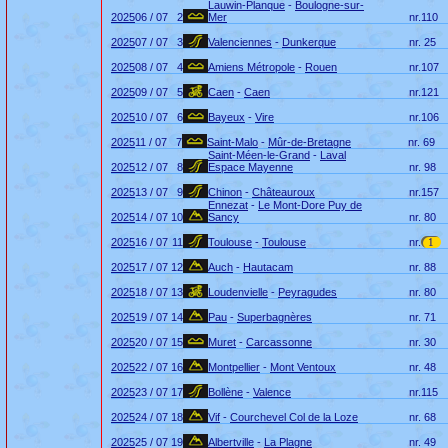
Lauwin-Planque
-
Boulogne-sur-
2025
06 / 07
2
Mer
nr.
110
2025
07 / 07
3
Valenciennes
-
Dunkerque
nr.
25
2025
08 / 07
4
Amiens Métropole
-
Rouen
nr.
107
2025
09 / 07
5
Caen
-
Caen
nr.
121
2025
10 / 07
6
Bayeux
-
Vire
nr.
106
2025
11 / 07
7
Saint-Malo
-
Mûr-de-Bretagne
nr.
69
Saint-Méen-le-Grand
-
Laval
2025
12 / 07
8
Espace Mayenne
nr.
98
2025
13 / 07
9
Chinon
-
Châteauroux
nr.
157
Ennezat
-
Le Mont-Dore Puy de
2025
14 / 07
10
Sancy
nr.
80
2025
16 / 07
11
Toulouse
-
Toulouse
nr.
1
2025
17 / 07
12
Auch
-
Hautacam
nr.
88
2025
18 / 07
13
Loudenvielle
-
Peyragudes
nr.
80
2025
19 / 07
14
Pau
-
Superbagnères
nr.
71
2025
20 / 07
15
Muret
-
Carcassonne
nr.
30
2025
22 / 07
16
Montpellier
-
Mont Ventoux
nr.
48
2025
23 / 07
17
Bollène
-
Valence
nr.
115
2025
24 / 07
18
Vif
-
Courchevel Col de la Loze
nr.
68
2025
25 / 07
19
Albertville
-
La Plagne
nr.
49