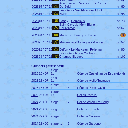
Annemasse
-
Morzine Les Portes
2023
15 / 07
14
Du Soleil
nr.
69
Les Gets
-
Saint-Gervais Mont
2023
16 / 07
15
Blanc
nr.
45
2023
18 / 07
16
Passy
-
Combloux
nr.
73
Saint-Gervais Mont Blanc
-
2023
19 / 07
17
Courchevel
nr.
67
2023
20 / 07
18
Moûtiers
-
Bourg-en-Bresse
nr.
3
2023
21 / 07
19
Moirans-en-Montagne
-
Poligny
nr.
57
2023
22 / 07
20
Belfort
-
Le Markstein Fellering
nr.
93
Saint-Quentin-en-Yvelines
-
2023
23 / 07
21
Champs-Élysées
nr.
100
Climbers points: 5590
stage:
2025
16 / 07
11
4
Côte de Castelnau de Estratefonds
stage:
2025
16 / 07
11
4
Côte de Vieille Toulouse
stage:
2025
16 / 07
11
3
Côte de Pech David
stage:
2025
23 / 07
17
3
Col du Pertuis
2024
29 / 06
stage: 1
2
Col de Valico Tre Faggi
2024
29 / 06
stage: 1
3
Côte des Forche
2024
29 / 06
stage: 1
3
Côte de Carnaio
2024
29 / 06
stage: 1
2
Côte de Barbotto