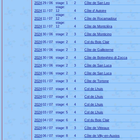
2024
29 / 06
stage: 1
2
Côte de San Leo
stage:
2024
11 / 07
12
4
Côte d' Autoire
stage:
2024
11 / 07
12
4
Côte de Rocamadour
stage:
2024
11 / 07
12
4
Côte de Montclèra
2024
30 / 06
stage: 2
3
Côte de Monticino
2024
05 / 07
stage: 2
4
Col du Bois Clair
2024
30 / 06
stage: 2
3
Côte de Gallisterne
2024
30 / 06
stage: 2
4
Côte de Botteghino di Zocca
2024
30 / 06
stage: 2
3
Côte de San Luca
2024
30 / 06
stage: 2
3
Côte de San Luca
2024
01 / 07
stage: 3
4
Côte de Tortone
2024
02 / 07
stage: 4
4
Col de Lhuis
2024
02 / 07
stage: 4
4
Col de Lhuis
2024
02 / 07
stage: 4
4
Col de Lhuis
2024
03 / 07
stage: 5
4
Col de Lhuis
2024
04 / 07
stage: 6
4
Col du Bois Clair
2024
06 / 07
stage: 8
3
Côte de Vitteaux
2024
06 / 07
stage: 8
4
Côte de Villy-en-Auxios