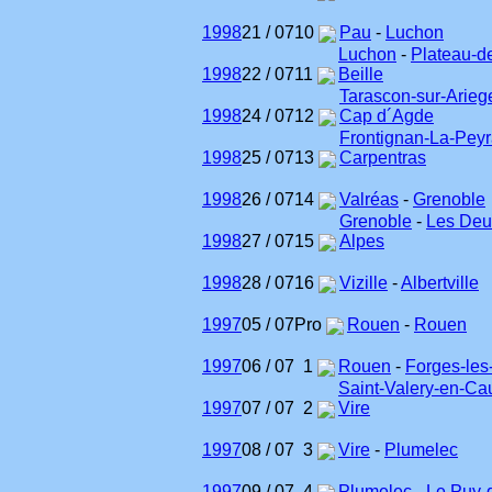
1998
21 / 07
10
Pau
-
Luchon
Luchon
-
Plateau-d
1998
22 / 07
11
Beille
Tarascon-sur-Arieg
1998
24 / 07
12
Cap d´Agde
Frontignan-La-Pey
1998
25 / 07
13
Carpentras
1998
26 / 07
14
Valréas
-
Grenoble
Grenoble
-
Les Deu
1998
27 / 07
15
Alpes
1998
28 / 07
16
Vizille
-
Albertville
1997
05 / 07
Pro
Rouen
-
Rouen
1997
06 / 07
1
Rouen
-
Forges-les
Saint-Valery-en-Ca
1997
07 / 07
2
Vire
1997
08 / 07
3
Vire
-
Plumelec
1997
09 / 07
4
Plumelec
-
Le Puy-