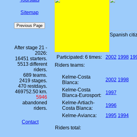
Sitemap
Spanish citi
After stage 21 -
2026:
Participated:
6 times
:
2002
1998
19
16451 starters.
5513 different
Riders teams:
riders.
689 teams.
Kelme-Costa
2002
1998
2419 stages.
Blanca:
470 restdays.
Kelme-Costa
469752.50 km.
1997
Blanca-Eurosport:
5946
abandoned
Kelme-Artiach-
1996
riders.
Costa Blanca:
Kelme-Avianca:
1995
1994
Contact
Riders total: