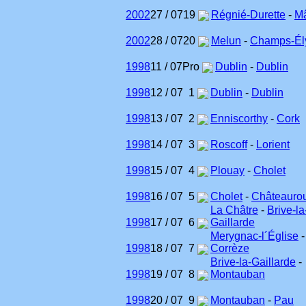
2002
27 / 07
19
Régnié-Durette
-
M
2002
28 / 07
20
Melun
-
Champs-Él
1998
11 / 07
Pro
Dublin
-
Dublin
1998
12 / 07
1
Dublin
-
Dublin
1998
13 / 07
2
Enniscorthy
-
Cork
1998
14 / 07
3
Roscoff
-
Lorient
1998
15 / 07
4
Plouay
-
Cholet
1998
16 / 07
5
Cholet
-
Châteauro
La Châtre
-
Brive-la
1998
17 / 07
6
Gaillarde
Merygnac-l´Église
-
1998
18 / 07
7
Corrèze
Brive-la-Gaillarde
-
1998
19 / 07
8
Montauban
1998
20 / 07
9
Montauban
-
Pau