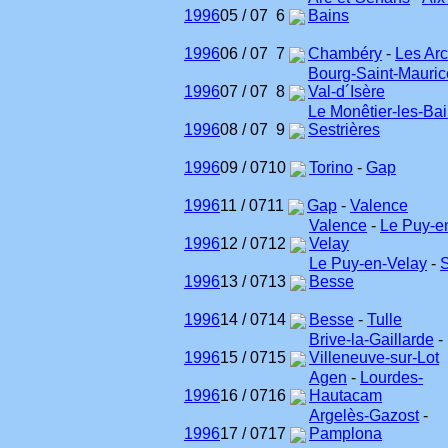
1996
05 / 07
6
Bains
1996
06 / 07
7
Chambéry
-
Les Ar
Bourg-Saint-Mauric
1996
07 / 07
8
Val-d´Isère
Le Monêtier-les-Ba
1996
08 / 07
9
Sestrières
1996
09 / 07
10
Torino
-
Gap
1996
11 / 07
11
Gap
-
Valence
Valence
-
Le Puy-e
1996
12 / 07
12
Velay
Le Puy-en-Velay
-
S
1996
13 / 07
13
Besse
1996
14 / 07
14
Besse
-
Tulle
Brive-la-Gaillarde
-
1996
15 / 07
15
Villeneuve-sur-Lot
Agen
-
Lourdes-
1996
16 / 07
16
Hautacam
Argelès-Gazost
-
1996
17 / 07
17
Pamplona