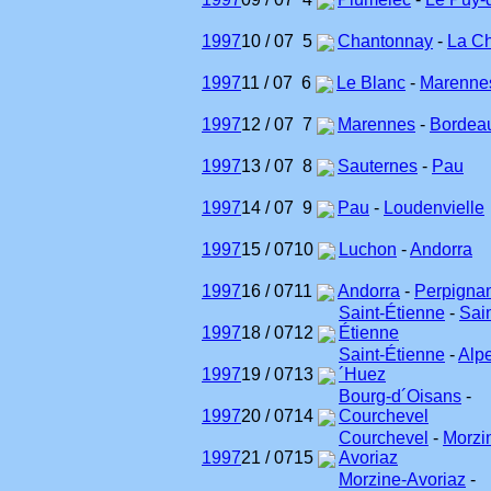
1997
10 / 07
5
Chantonnay
-
La Ch
1997
11 / 07
6
Le Blanc
-
Marenne
1997
12 / 07
7
Marennes
-
Bordea
1997
13 / 07
8
Sauternes
-
Pau
1997
14 / 07
9
Pau
-
Loudenvielle
1997
15 / 07
10
Luchon
-
Andorra
1997
16 / 07
11
Andorra
-
Perpigna
Saint-Étienne
-
Sain
1997
18 / 07
12
Étienne
Saint-Étienne
-
Alp
1997
19 / 07
13
´Huez
Bourg-d´Oisans
-
1997
20 / 07
14
Courchevel
Courchevel
-
Morzi
1997
21 / 07
15
Avoriaz
Morzine-Avoriaz
-