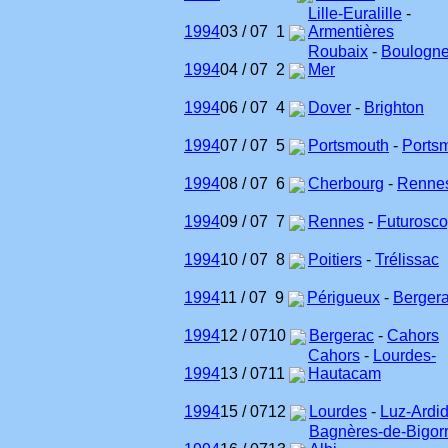
Lille-Euralille
-
1994
03 / 07
1
Armentières
Roubaix
-
Boulogne
1994
04 / 07
2
Mer
1994
06 / 07
4
Dover
-
Brighton
1994
07 / 07
5
Portsmouth
-
Ports
1994
08 / 07
6
Cherbourg
-
Renne
1994
09 / 07
7
Rennes
-
Futurosc
1994
10 / 07
8
Poitiers
-
Trélissac
1994
11 / 07
9
Périgueux
-
Berger
1994
12 / 07
10
Bergerac
-
Cahors
Cahors
-
Lourdes-
1994
13 / 07
11
Hautacam
1994
15 / 07
12
Lourdes
-
Luz-Ardi
Bagnères-de-Bigor