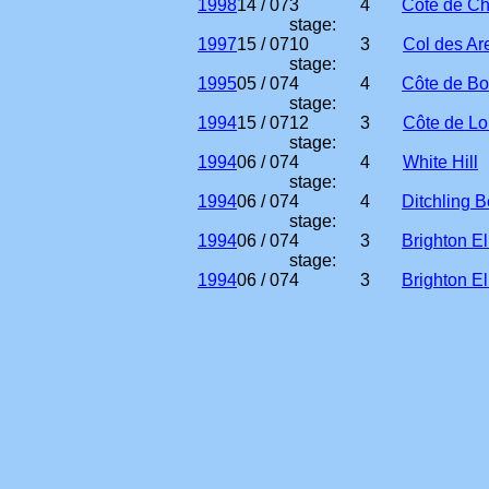
1998
14 / 07
3
4
Côte de Ch
stage:
1997
15 / 07
10
3
Col des Ar
stage:
1995
05 / 07
4
4
Côte de Bo
stage:
1994
15 / 07
12
3
Côte de Lo
stage:
1994
06 / 07
4
4
White Hill
stage:
1994
06 / 07
4
4
Ditchling 
stage:
1994
06 / 07
4
3
Brighton E
stage:
1994
06 / 07
4
3
Brighton E