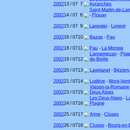
2002
13 / 07
7
Avranches
Saint-Martin-de-Lan
2002
14 / 07
8
-
Plouay
2002
15 / 07
9
Lanester
-
Lorient
2002
16 / 07
10
Bazas
-
Pau
2002
18 / 07
11
Pau
-
La Mongie
Lannemezan
-
Plat
2002
19 / 07
12
de-Beille
2002
20 / 07
13
Lavelanet
-
Béziers
2002
21 / 07
14
Lodève
-
Mont-Ven
Vaison-la-Romaine
2002
23 / 07
15
Deux Alpes
Les Deux Alpes
-
L
2002
24 / 07
16
Plagne
2002
25 / 07
17
Aime
-
Cluses
2002
26 / 07
18
Cluses
-
Bourg-en-