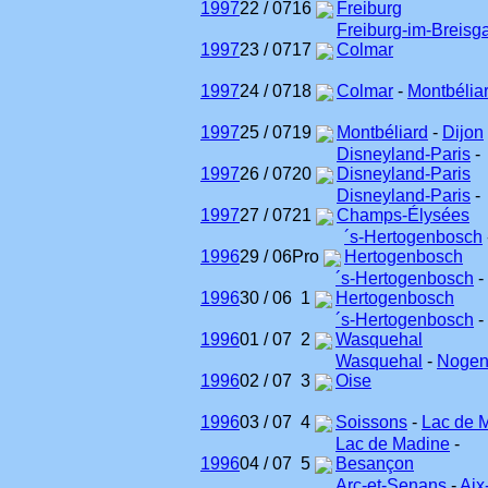
1997
22 / 07
16
Freiburg
Freiburg-im-Breisg
1997
23 / 07
17
Colmar
1997
24 / 07
18
Colmar
-
Montbélia
1997
25 / 07
19
Montbéliard
-
Dijon
Disneyland-Paris
-
1997
26 / 07
20
Disneyland-Paris
Disneyland-Paris
-
1997
27 / 07
21
Champs-Élysées
´s-Hertogenbosch
1996
29 / 06
Pro
Hertogenbosch
´s-Hertogenbosch
-
1996
30 / 06
1
Hertogenbosch
´s-Hertogenbosch
-
1996
01 / 07
2
Wasquehal
Wasquehal
-
Nogent
1996
02 / 07
3
Oise
1996
03 / 07
4
Soissons
-
Lac de 
Lac de Madine
-
1996
04 / 07
5
Besançon
Arc-et-Senans
-
Aix