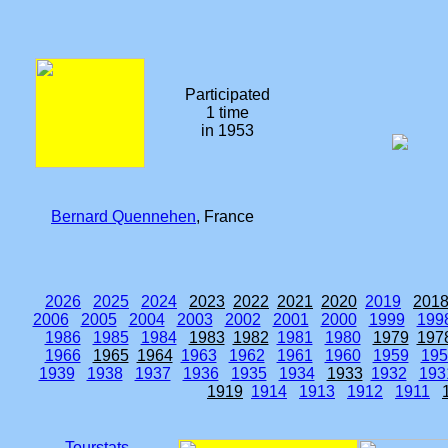
Participated
1 time
in 1953
Bernard Quennehen
, France
2026
2025
2024
2023
2022
2021
2020
2019
201
2006
2005
2004
2003
2002
2001
2000
1999
199
1986
1985
1984
1983
1982
1981
1980
1979
197
1966
1965
1964
1963
1962
1961
1960
1959
195
1939
1938
1937
1936
1935
1934
1933
1932
193
1919
1914
1913
1912
1911
Tourstats