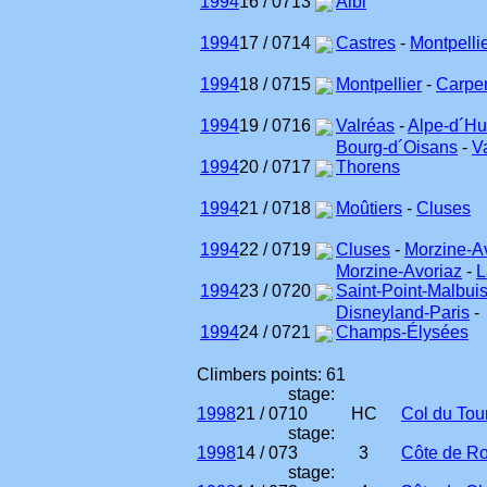
1994
16 / 07
13
Albi
1994
17 / 07
14
Castres
-
Montpelli
1994
18 / 07
15
Montpellier
-
Carpe
1994
19 / 07
16
Valréas
-
Alpe-d´H
Bourg-d´Oisans
-
Va
1994
20 / 07
17
Thorens
1994
21 / 07
18
Moûtiers
-
Cluses
1994
22 / 07
19
Cluses
-
Morzine-A
Morzine-Avoriaz
-
L
1994
23 / 07
20
Saint-Point-Malbui
Disneyland-Paris
-
1994
24 / 07
21
Champs-Élysées
Climbers points: 61
stage:
1998
21 / 07
10
HC
Col du Tou
stage:
1998
14 / 07
3
3
Côte de Ro
stage: