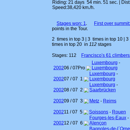
Riding: 21 days 54 min. 51 sec. | Dis
Speed:38,420 km./h.
Stages won: 1
.
First over summit
points in the Tour.
2 times in top 3 | 3 times in top 10 | 3
times in top 20 in
112
stages
Stages: 112
Francisco's 61 climbers
Luxembourg
-
2002
06 / 07
Pro
Luxembourg
Luxembourg
-
2002
07 / 07
1
Luxembourg
Luxembourg
-
2002
08 / 07
2
Saarbrücken
2002
09 / 07
3
Metz
-
Reims
2002
11 / 07
5
Soissons
-
Rouen
Fourges-les-Eaux
-
2002
12 / 07
6
Alençon
Bagnoles-de-l´Orne