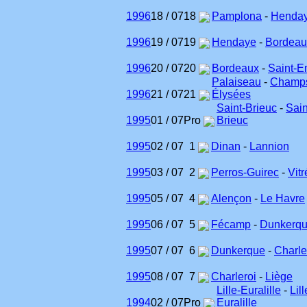
1996
18 / 07
18
Pamplona
-
Henda
1996
19 / 07
19
Hendaye
-
Bordeau
1996
20 / 07
20
Bordeaux
-
Saint-E
Palaiseau
-
Champ
1996
21 / 07
21
Élysées
Saint-Brieuc
-
Sain
1995
01 / 07
Pro
Brieuc
1995
02 / 07
1
Dinan
-
Lannion
1995
03 / 07
2
Perros-Guirec
-
Vitr
1995
05 / 07
4
Alençon
-
Le Havre
1995
06 / 07
5
Fécamp
-
Dunkerq
1995
07 / 07
6
Dunkerque
-
Charle
1995
08 / 07
7
Charleroi
-
Liège
Lille-Euralille
-
Lill
1994
02 / 07
Pro
Euralille